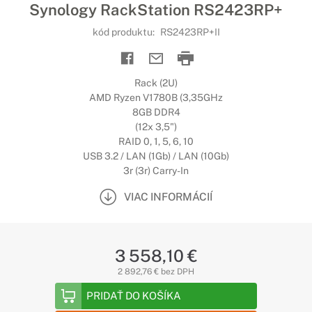
Synology RackStation RS2423RP+
kód produktu:
RS2423RP+II
Rack (2U)
AMD Ryzen V1780B (3,35GHz
8GB DDR4
(12x 3,5")
RAID 0, 1, 5, 6, 10
USB 3.2 / LAN (1Gb) / LAN (10Gb)
3r (3r) Carry-In
VIAC INFORMÁCIÍ
3 558,10 €
2 892,76 € bez DPH
PRIDAŤ DO KOŠÍKA