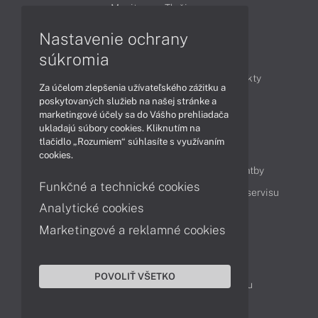
Monitory
Tlačiarne
Nastavenie ochrany
Články
súkromia
Obchodné informácie
Novinky
Produkty
Za účelom zlepšenia užívateľského zážitku a
Technológie
Videá
poskytovaných služieb na našej stránke a
marketingové účely sa do Vášho prehliadača
ukladajú súbory cookies. Kliknutím na
tlačidlo „Rozumiem“ súhlasíte s využívaním
Obsah
cookies.
Ako nakupovať
Možnosti doručenia a platby
Funkčné a technické cookies
Podpora a servis
Servisné služby
Cenník servisu
Analytické cookies
Marketingové a reklamné cookies
Kontakty
043 4224 771
Obchodné oddelenie
POVOLIŤ VŠETKO
Servisné oddelenie
Reklamácia tovaru
TeamViewer (vzdialená podpora)