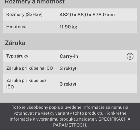
Rozmery a hmotnosť
Rozmery (ŠxHxV)
482,0 x 88,0 x 578,0 mm
Hmotnosť
11,90 kg
Záruka
Typ záruky
Carry-In
Záruka pri kúpe na IČO
3 rok(y)
Záruka pri kúpe bez
3 rok(y)
IČO
Toto je všeobecný popis a uvedené informácie sa nemusia
vzťahovať na všetky varianty tohto produktu. Konkrétne
informácie k vybranému produktu nájdete v ŠPECIFIKÁCIÍ A
PARAMETROCH.