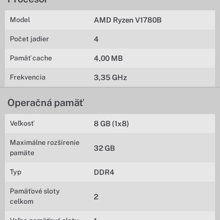
Model
AMD Ryzen V1780B
Počet jadier
4
Pamäť cache
4,00 MB
Frekvencia
3,35 GHz
Operačná pamäť
Veľkosť
8 GB (1x8)
Maximálne rozšírenie
32 GB
pamäte
Typ
DDR4
Pamäťové sloty
2
celkom