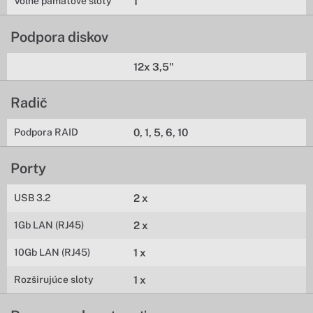
Voľne pamäťové sloty
1
Podpora diskov
12x 3,5"
Radič
Podpora RAID
0, 1, 5, 6, 10
Porty
USB 3.2
2 x
1Gb LAN (RJ45)
2 x
10Gb LAN (RJ45)
1 x
Rozširujúce sloty
1 x