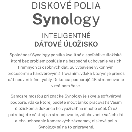
DISKOVÉ POLIA
Syno
logy
INTELIGENTNÉ
DÁTOVÉ ÚLOŽISKO
Spoločnosť Synology ponúka kvalitné a spoľahlivé úložiská,
ktoré bez problém poslúžia na bezpečné uchovanie Vašich
firemných či osobných dát. Sú vybavené výkonnými
procesormi a hardvérovým šifrovaním, vďaka ktorým je prenos
dát neuveriteľne rýchly. Dokonca podporujú 4K streamovanie
v reálnom čase.
Samozrejmosťou pri značke Synology je skvelá softvérová
podpora, vďaka ktorej budete môcť ľahko pracovať s Vašim
úložiskom a dokonca ho využívať na mnoho účel. Či už
potrebujete nástroj na streamovanie, zálohovanie Vašich dát
alebo uchovanie kamerových záznamov, diskové polia
Synology sú na to pripravené.