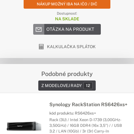
NÁKUP MOŽNÝ IBA NA IČO / DIČ
Dostupnosť:
NA SKLADE
OTÁZKA NA PRODUKT
KALKULAČKA SPLÁTOK
Podobné produkty
Z MODELOVEJ RADY
12
Synology RackStation RS6426xs+
kód produktu:
RS6426xs+
Rack (3U) / Intel Xeon D-1739 (3,00GHz-
3,50GHz) / 16GB DDR4 (16x 3,5") / / USB
3.2 / LAN (10Gb) / 3r (3r) Carry-In