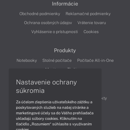
Informácie
Obchodné podmienky
Reklamačné podmienky
Ochrana osobných údajov
Vrátenie tovaru
Vyhlásenie o prístupnosti
Cookies
Produkty
Notebooky
Stolné počítače
Počítače All-in-One
Monitory
Tlačiarne
Nastavenie ochrany
Články
súkromia
Obchodné informácie
Novinky
Produkty
Za účelom zlepšenia užívateľského zážitku a
Technológie
Videá
poskytovaných služieb na našej stránke a
marketingové účely sa do Vášho prehliadača
ukladajú súbory cookies. Kliknutím na
tlačidlo „Rozumiem“ súhlasíte s využívaním
Obsah
cookies.