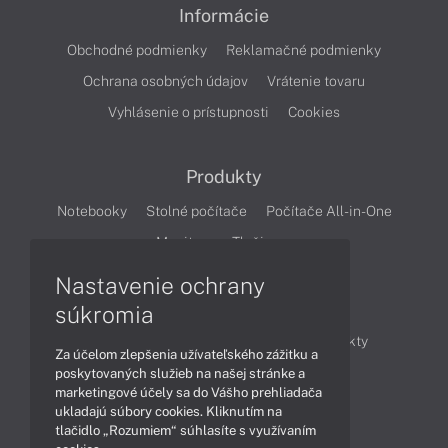
Informácie
Obchodné podmienky
Reklamačné podmienky
Ochrana osobných údajov
Vrátenie tovaru
Vyhlásenie o prístupnosti
Cookies
Produkty
Notebooky
Stolné počítače
Počítače All-in-One
Monitory
Tlačiarne
Nastavenie ochrany
Články
súkromia
Obchodné informácie
Novinky
Produkty
Za účelom zlepšenia užívateľského zážitku a
Technológie
Videá
poskytovaných služieb na našej stránke a
marketingové účely sa do Vášho prehliadača
ukladajú súbory cookies. Kliknutím na
tlačidlo „Rozumiem“ súhlasíte s využívaním
Obsah