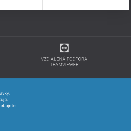
VZDIALENÁ PODPORA
TEAMVIEWER
avky.
ujú,
rebujete