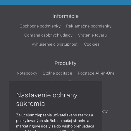
Informácie
Obchodné podmienky
Reklamačné podmienky
Ochrana osobných údajov
Vrátenie tovaru
Vyhlásenie o prístupnosti
Cookies
Produkty
Notebooky
Stolné počítače
Počítače All-in-One
Monitory
Tlačiarne
Nastavenie ochrany
Články
súkromia
Obchodné informácie
Novinky
Produkty
Za účelom zlepšenia užívateľského zážitku a
Technológie
Videá
poskytovaných služieb na našej stránke a
marketingové účely sa do Vášho prehliadača