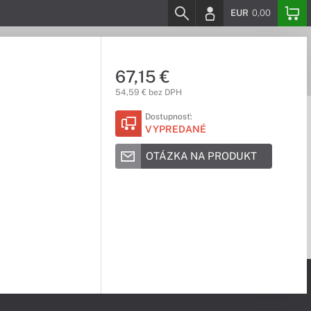
EUR
0,00
67,15 €
54,59 € bez DPH
Dostupnosť:
VYPREDANÉ
OTÁZKA NA PRODUKT