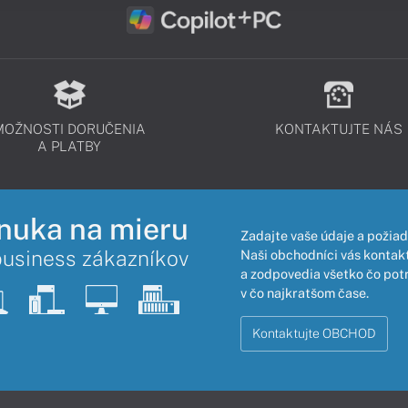
MOŽNOSTI DORUČENIA
KONTAKTUJTE NÁS
A PLATBY
nuka na mieru
Zadajte vaše údaje a požiad
business zákazníkov
Naši obchodníci vás kontakt
a zodpovedia všetko čo pot
v čo najkratšom čase.
Kontaktujte OBCHOD