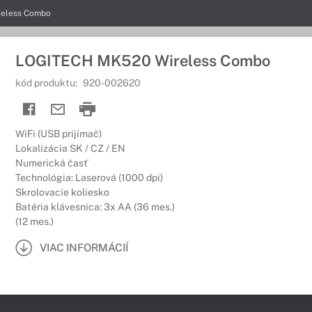
eless Combo
LOGITECH MK520 Wireless Combo
kód produktu:
920-002620
WiFi (USB prijímač)
Lokalizácia SK / CZ / EN
Numerická časť
Technológia: Laserová (1000 dpi)
Skrolovacie koliesko
Batéria klávesnica: 3x AA (36 mes.)
(12 mes.)
VIAC INFORMÁCIÍ