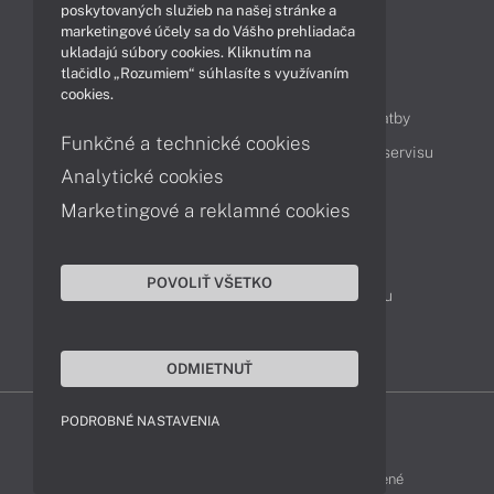
Technológie
Videá
poskytovaných služieb na našej stránke a
marketingové účely sa do Vášho prehliadača
ukladajú súbory cookies. Kliknutím na
tlačidlo „Rozumiem“ súhlasíte s využívaním
Obsah
cookies.
Ako nakupovať
Možnosti doručenia a platby
Funkčné a technické cookies
Podpora a servis
Servisné služby
Cenník servisu
Analytické cookies
Marketingové a reklamné cookies
Kontakty
043 4224 771
Obchodné oddelenie
POVOLIŤ VŠETKO
Servisné oddelenie
Reklamácia tovaru
TeamViewer (vzdialená podpora)
ODMIETNUŤ
PODROBNÉ NASTAVENIA
HP-SHOP © 2012 - 2026 Všetky práva vyhradené