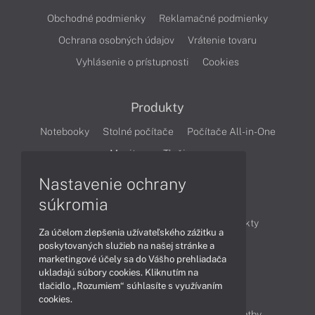
Obchodné podmienky
Reklamačné podmienky
Ochrana osobných údajov
Vrátenie tovaru
Vyhlásenie o prístupnosti
Cookies
Produkty
Notebooky
Stolné počítače
Počítače All-in-One
Monitory
Tlačiarne
Nastavenie ochrany
Články
súkromia
Obchodné informácie
Novinky
Produkty
Za účelom zlepšenia užívateľského zážitku a
Technológie
Videá
poskytovaných služieb na našej stránke a
marketingové účely sa do Vášho prehliadača
ukladajú súbory cookies. Kliknutím na
tlačidlo „Rozumiem“ súhlasíte s využívaním
Obsah
cookies.
Ako nakupovať
Možnosti doručenia a platby