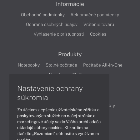
Informácie
Obchodné podmienky
Reklamačné podmienky
Ochrana osobných údajov
Vrátenie tovaru
Vyhlásenie o prístupnosti
Cookies
Produkty
Notebooky
Stolné počítače
Počítače All-in-One
Monitory
Tlačiarne
Nastavenie ochrany
Články
súkromia
Obchodné informácie
Novinky
Produkty
Za účelom zlepšenia užívateľského zážitku a
Technológie
Videá
poskytovaných služieb na našej stránke a
marketingové účely sa do Vášho prehliadača
ukladajú súbory cookies. Kliknutím na
tlačidlo „Rozumiem“ súhlasíte s využívaním
Obsah
cookies.