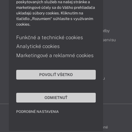
Technológie
Videá
poskytovaných služieb na našej stránke a
marketingové účely sa do Vášho prehliadača
ukladajú súbory cookies. Kliknutím na
tlačidlo „Rozumiem“ súhlasíte s využívaním
Obsah
cookies.
Ako nakupovať
Možnosti doručenia a platby
Funkčné a technické cookies
Podpora a servis
Servisné služby
Cenník servisu
Analytické cookies
Marketingové a reklamné cookies
Kontakty
043 4224 771
Obchodné oddelenie
POVOLIŤ VŠETKO
Servisné oddelenie
Reklamácia tovaru
TeamViewer (vzdialená podpora)
ODMIETNUŤ
PODROBNÉ NASTAVENIA
HP-SHOP © 2012 - 2026 Všetky práva vyhradené