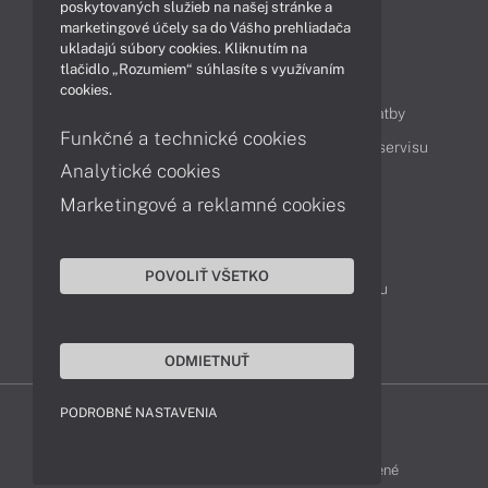
Technológie
Videá
poskytovaných služieb na našej stránke a
marketingové účely sa do Vášho prehliadača
ukladajú súbory cookies. Kliknutím na
tlačidlo „Rozumiem“ súhlasíte s využívaním
Obsah
cookies.
Ako nakupovať
Možnosti doručenia a platby
Funkčné a technické cookies
Podpora a servis
Servisné služby
Cenník servisu
Analytické cookies
Marketingové a reklamné cookies
Kontakty
043 4224 771
Obchodné oddelenie
POVOLIŤ VŠETKO
Servisné oddelenie
Reklamácia tovaru
TeamViewer (vzdialená podpora)
ODMIETNUŤ
PODROBNÉ NASTAVENIA
HP-SHOP © 2012 - 2026 Všetky práva vyhradené