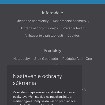
Informácie
Obchodné podmienky
Reklamačné podmienky
Ochrana osobných údajov
Vrátenie tovaru
Vyhlásenie o prístupnosti
Cookies
Produkty
Notebooky
Stolné počítače
Počítače All-in-One
Monitory
Tlačiarne
Nastavenie ochrany
Články
súkromia
Obchodné informácie
Novinky
Produkty
Za účelom zlepšenia užívateľského zážitku a
Technológie
Videá
poskytovaných služieb na našej stránke a
marketingové účely sa do Vášho prehliadača