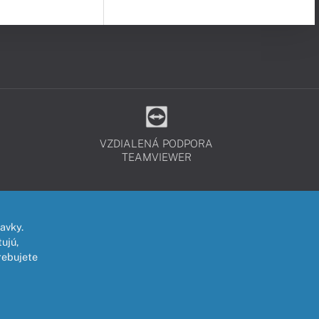
VZDIALENÁ PODPORA
TEAMVIEWER
avky.
ujú,
rebujete