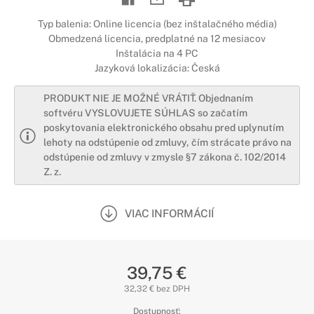
Typ balenia: Online licencia (bez inštalačného média)
Obmedzená licencia, predplatné na 12 mesiacov
Inštalácia na 4 PC
Jazyková lokalizácia: Česká
PRODUKT NIE JE MOŽNÉ VRÁTIŤ. Objednaním
softvéru VYSLOVUJETE SÚHLAS so začatím
poskytovania elektronického obsahu pred uplynutím
lehoty na odstúpenie od zmluvy, čím strácate právo na
odstúpenie od zmluvy v zmysle §7 zákona č. 102/2014
Z. z.
VIAC INFORMÁCIÍ
39,75 €
32,32 € bez DPH
Dostupnosť: