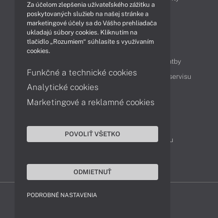
Za účelom zlepšenia užívateľského zážitku a
Technológie
Videá
poskytovaných služieb na našej stránke a
marketingové účely sa do Vášho prehliadača
ukladajú súbory cookies. Kliknutím na
tlačidlo „Rozumiem“ súhlasíte s využívaním
Obsah
cookies.
Ako nakupovať
Možnosti doručenia a platby
Funkčné a technické cookies
Podpora a servis
Servisné služby
Cenník servisu
Analytické cookies
Marketingové a reklamné cookies
Kontakty
043 4224 771
Obchodné oddelenie
POVOLIŤ VŠETKO
Servisné oddelenie
Reklamácia tovaru
TeamViewer (vzdialená podpora)
ODMIETNUŤ
PODROBNÉ NASTAVENIA