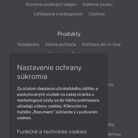
Ochrana osobných údajov
Vrátenie tovaru
Vyhlásenie o prístupnosti
Cookies
Produkty
Notebooky
Stolné počítače
Počítače All-in-One
Monitory
Tlačiarne
Nastavenie ochrany
Články
súkromia
Obchodné informácie
Novinky
Produkty
Za účelom zlepšenia užívateľského zážitku a
Technológie
Videá
poskytovaných služieb na našej stránke a
marketingové účely sa do Vášho prehliadača
ukladajú súbory cookies. Kliknutím na
tlačidlo „Rozumiem“ súhlasíte s využívaním
Obsah
cookies.
Ako nakupovať
Možnosti doručenia a platby
Funkčné a technické cookies
Podpora a servis
Servisné služby
Cenník servisu