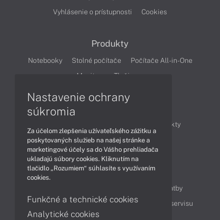
Vyhlásenie o prístupnosti
Cookies
Produkty
Notebooky
Stolné počítače
Počítače All-in-One
Monitory
Tlačiarne
Nastavenie ochrany
Články
súkromia
Obchodné informácie
Novinky
Produkty
Za účelom zlepšenia užívateľského zážitku a
Technológie
Videá
poskytovaných služieb na našej stránke a
marketingové účely sa do Vášho prehliadača
ukladajú súbory cookies. Kliknutím na
tlačidlo „Rozumiem“ súhlasíte s využívaním
Obsah
cookies.
Ako nakupovať
Možnosti doručenia a platby
Funkčné a technické cookies
Podpora a servis
Servisné služby
Cenník servisu
Analytické cookies