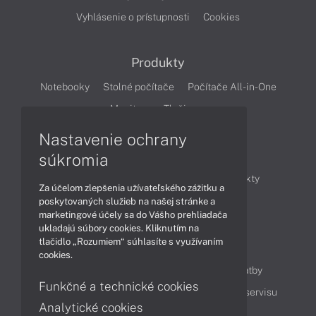
Vyhlásenie o prístupnosti
Cookies
Produkty
Notebooky
Stolné počítače
Počítače All-in-One
Monitory
Tlačiarne
Nastavenie ochrany
Články
súkromia
Obchodné informácie
Novinky
Produkty
Za účelom zlepšenia užívateľského zážitku a
Technológie
Videá
poskytovaných služieb na našej stránke a
marketingové účely sa do Vášho prehliadača
ukladajú súbory cookies. Kliknutím na
tlačidlo „Rozumiem“ súhlasíte s využívaním
Obsah
cookies.
Ako nakupovať
Možnosti doručenia a platby
Funkčné a technické cookies
Podpora a servis
Servisné služby
Cenník servisu
Analytické cookies