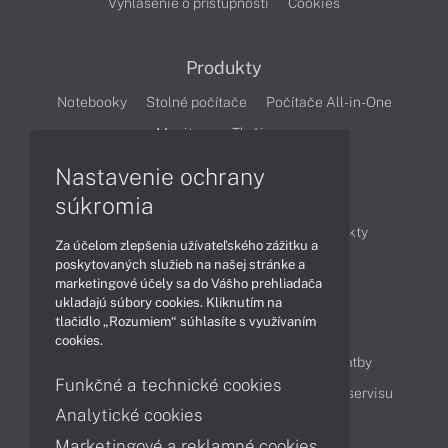
Vyhlásenie o prístupnosti
Cookies
Produkty
Notebooky
Stolné počítače
Počítače All-in-One
Monitory
Tlačiarne
Nastavenie ochrany
Články
súkromia
Obchodné informácie
Novinky
Produkty
Za účelom zlepšenia užívateľského zážitku a
Technológie
Videá
poskytovaných služieb na našej stránke a
marketingové účely sa do Vášho prehliadača
ukladajú súbory cookies. Kliknutím na
tlačidlo „Rozumiem“ súhlasíte s využívaním
Obsah
cookies.
Ako nakupovať
Možnosti doručenia a platby
Funkčné a technické cookies
Podpora a servis
Servisné služby
Cenník servisu
Analytické cookies
Marketingové a reklamné cookies