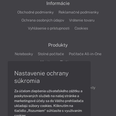
Informácie
Obchodné podmienky
Reklamačné podmienky
Ochrana osobných údajov
Vrátenie tovaru
Vyhlásenie o prístupnosti
Cookies
Produkty
Notebooky
Stolné počítače
Počítače All-in-One
Monitory
Tlačiarne
Nastavenie ochrany
Články
súkromia
Obchodné informácie
Novinky
Produkty
Za účelom zlepšenia užívateľského zážitku a
Technológie
Videá
poskytovaných služieb na našej stránke a
marketingové účely sa do Vášho prehliadača
ukladajú súbory cookies. Kliknutím na
tlačidlo „Rozumiem“ súhlasíte s využívaním
Obsah
cookies.