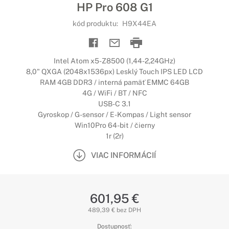
HP Pro 608 G1
kód produktu:
H9X44EA
Intel Atom x5-Z8500 (1,44-2,24GHz)
8,0" QXGA (2048x1536px) Lesklý Touch IPS LED LCD
RAM 4GB DDR3 / interná pamäť EMMC 64GB
4G / WiFi / BT / NFC
USB-C 3.1
Gyroskop / G-sensor / E-Kompas / Light sensor
Win10Pro 64-bit / čierny
1r (2r)
VIAC INFORMÁCIÍ
601,95 €
489,39 € bez DPH
Dostupnosť: