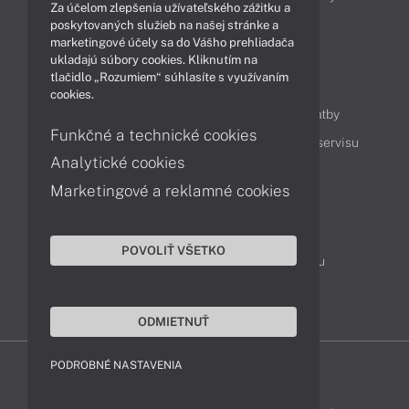
Za účelom zlepšenia užívateľského zážitku a
Technológie
Videá
poskytovaných služieb na našej stránke a
marketingové účely sa do Vášho prehliadača
ukladajú súbory cookies. Kliknutím na
tlačidlo „Rozumiem“ súhlasíte s využívaním
Obsah
cookies.
Ako nakupovať
Možnosti doručenia a platby
Funkčné a technické cookies
Podpora a servis
Servisné služby
Cenník servisu
Analytické cookies
Marketingové a reklamné cookies
Kontakty
043 4224 771
Obchodné oddelenie
POVOLIŤ VŠETKO
Servisné oddelenie
Reklamácia tovaru
TeamViewer (vzdialená podpora)
ODMIETNUŤ
PODROBNÉ NASTAVENIA