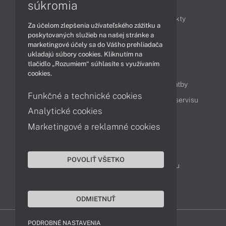
Články
súkromia
Obchodné informácie
Novinky
Produkty
Za účelom zlepšenia užívateľského zážitku a
Technológie
Videá
poskytovaných služieb na našej stránke a
marketingové účely sa do Vášho prehliadača
ukladajú súbory cookies. Kliknutím na
tlačidlo „Rozumiem“ súhlasíte s využívaním
Obsah
cookies.
Ako nakupovať
Možnosti doručenia a platby
Funkčné a technické cookies
Podpora a servis
Servisné služby
Cenník servisu
Analytické cookies
Marketingové a reklamné cookies
Kontakty
043 4224 771
Obchodné oddelenie
POVOLIŤ VŠETKO
Servisné oddelenie
Reklamácia tovaru
TeamViewer (vzdialená podpora)
ODMIETNUŤ
PODROBNÉ NASTAVENIA