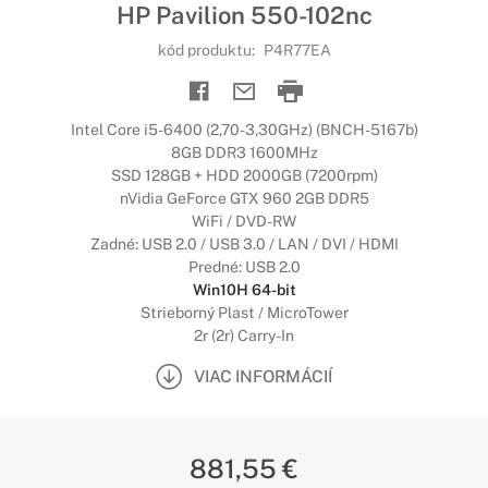
HP Pavilion 550-102nc
kód produktu:
P4R77EA
Intel Core i5-6400 (2,70-3,30GHz) (BNCH-5167b)
8GB DDR3 1600MHz
SSD 128GB + HDD 2000GB (7200rpm)
nVidia GeForce GTX 960 2GB DDR5
WiFi / DVD-RW
Zadné: USB 2.0 / USB 3.0 / LAN / DVI / HDMI
Predné: USB 2.0
Win10H 64-bit
Strieborný Plast / MicroTower
2r (2r) Carry-In
VIAC INFORMÁCIÍ
881,55 €