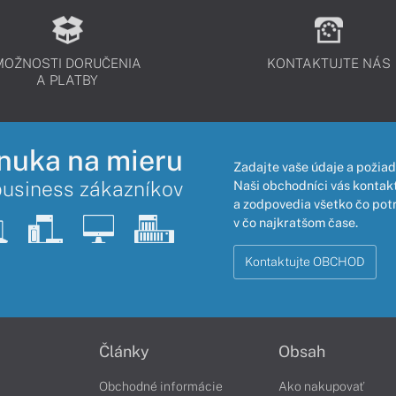
MOŽNOSTI DORUČENIA
KONTAKTUJTE NÁS
A PLATBY
nuka na mieru
Zadajte vaše údaje a požiad
business zákazníkov
Naši obchodníci vás kontakt
a zodpovedia všetko čo pot
v čo najkratšom čase.
Kontaktujte OBCHOD
Články
Obsah
Obchodné informácie
Ako nakupovať