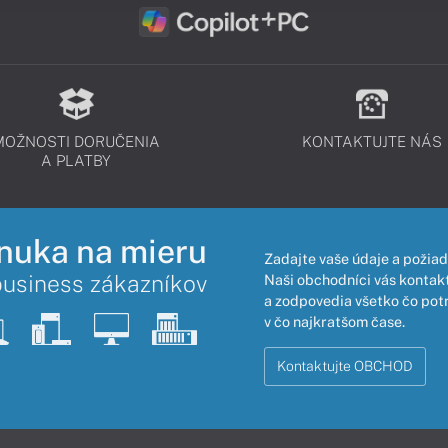
MOŽNOSTI DORUČENIA
KONTAKTUJTE NÁS
A PLATBY
nuka na mieru
Zadajte vaše údaje a požiad
business zákazníkov
Naši obchodníci vás kontakt
a zodpovedia všetko čo pot
v čo najkratšom čase.
Kontaktujte OBCHOD