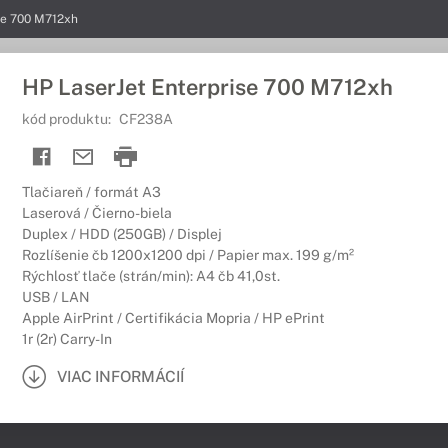
se 700 M712xh
HP LaserJet Enterprise 700 M712xh
kód produktu:
CF238A
Tlačiareň / formát A3
Laserová / Čierno-biela
Duplex / HDD (250GB) / Displej
Rozlíšenie čb 1200x1200 dpi / Papier max. 199 g/m²
Rýchlosť tlače (strán/min): A4 čb 41,0st.
USB / LAN
Apple AirPrint / Certifikácia Mopria / HP ePrint
1r (2r) Carry-In
VIAC INFORMÁCIÍ