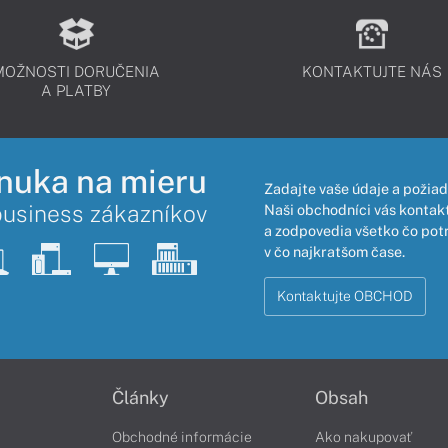
MOŽNOSTI DORUČENIA
KONTAKTUJTE NÁS
A PLATBY
nuka na mieru
Zadajte vaše údaje a požiad
business zákazníkov
Naši obchodníci vás kontakt
a zodpovedia všetko čo pot
v čo najkratšom čase.
Kontaktujte OBCHOD
Články
Obsah
Obchodné informácie
Ako nakupovať