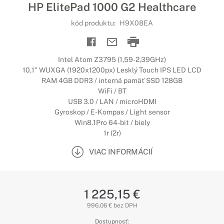
HP ElitePad 1000 G2 Healthcare
kód produktu:
H9X08EA
Intel Atom Z3795 (1,59-2,39GHz)
10,1" WUXGA (1920x1200px) Lesklý Touch IPS LED LCD
RAM 4GB DDR3 / interná pamäť SSD 128GB
WiFi / BT
USB 3.0 / LAN / microHDMI
Gyroskop / E-Kompas / Light sensor
Win8.1Pro 64-bit / biely
1r (2r)
VIAC INFORMÁCIÍ
1 225,15 €
996,06 € bez DPH
Dostupnosť: