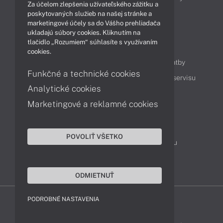
Za účelom zlepšenia užívateľského zážitku a
Technológie
Videá
poskytovaných služieb na našej stránke a
marketingové účely sa do Vášho prehliadača
ukladajú súbory cookies. Kliknutím na
tlačidlo „Rozumiem“ súhlasíte s využívaním
Obsah
cookies.
Ako nakupovať
Možnosti doručenia a platby
Funkčné a technické cookies
Podpora a servis
Servisné služby
Cenník servisu
Analytické cookies
Marketingové a reklamné cookies
Kontakty
043 4224 771
Obchodné oddelenie
POVOLIŤ VŠETKO
Servisné oddelenie
Reklamácia tovaru
TeamViewer (vzdialená podpora)
ODMIETNUŤ
PODROBNÉ NASTAVENIA