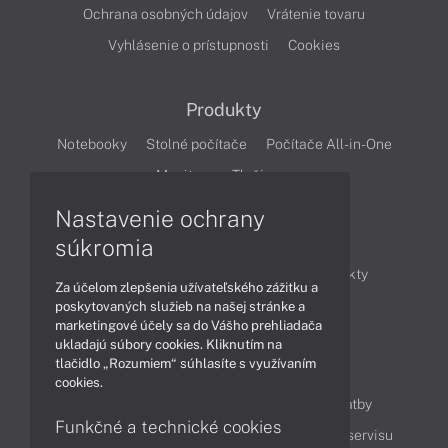
Ochrana osobných údajov
Vrátenie tovaru
Vyhlásenie o prístupnosti
Cookies
Produkty
Notebooky
Stolné počítače
Počítače All-in-One
Monitory
Tlačiarne
Nastavenie ochrany
Články
súkromia
Obchodné informácie
Novinky
Produkty
Za účelom zlepšenia užívateľského zážitku a
Technológie
Videá
poskytovaných služieb na našej stránke a
marketingové účely sa do Vášho prehliadača
ukladajú súbory cookies. Kliknutím na
tlačidlo „Rozumiem“ súhlasíte s využívaním
Obsah
cookies.
Ako nakupovať
Možnosti doručenia a platby
Funkčné a technické cookies
Podpora a servis
Servisné služby
Cenník servisu