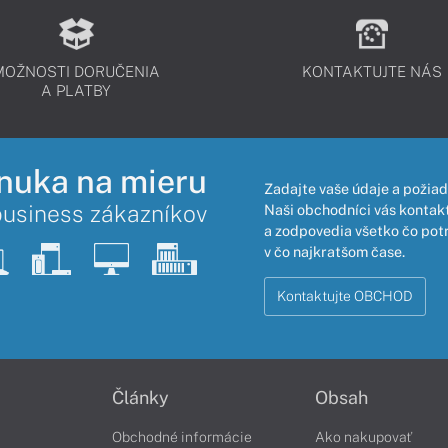
MOŽNOSTI DORUČENIA
KONTAKTUJTE NÁS
A PLATBY
nuka na mieru
Zadajte vaše údaje a požiad
business zákazníkov
Naši obchodníci vás kontakt
a zodpovedia všetko čo pot
v čo najkratšom čase.
Kontaktujte OBCHOD
Články
Obsah
Obchodné informácie
Ako nakupovať