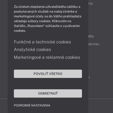
Obchodné informácie
Novinky
Produkty
Za účelom zlepšenia užívateľského zážitku a
Technológie
Videá
poskytovaných služieb na našej stránke a
marketingové účely sa do Vášho prehliadača
ukladajú súbory cookies. Kliknutím na
tlačidlo „Rozumiem“ súhlasíte s využívaním
Obsah
cookies.
Ako nakupovať
Možnosti doručenia a platby
Funkčné a technické cookies
Podpora a servis
Servisné služby
Cenník servisu
Analytické cookies
Marketingové a reklamné cookies
Kontakty
043 4224 771
Obchodné oddelenie
POVOLIŤ VŠETKO
Servisné oddelenie
Reklamácia tovaru
TeamViewer (vzdialená podpora)
ODMIETNUŤ
PODROBNÉ NASTAVENIA