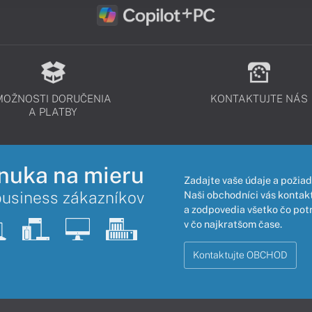
MOŽNOSTI DORUČENIA
KONTAKTUJTE NÁS
A PLATBY
nuka na mieru
Zadajte vaše údaje a požiad
business zákazníkov
Naši obchodníci vás kontakt
a zodpovedia všetko čo pot
v čo najkratšom čase.
Kontaktujte OBCHOD