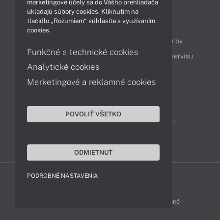
marketingové účely sa do Vášho prehliadača
ukladajú súbory cookies. Kliknutím na
tlačidlo „Rozumiem“ súhlasíte s využívaním
Obsah
cookies.
Ako nakupovať
Možnosti doručenia a platby
Funkčné a technické cookies
Podpora a servis
Servisné služby
Cenník servisu
Analytické cookies
Marketingové a reklamné cookies
Kontakty
043 4224 771
Obchodné oddelenie
POVOLIŤ VŠETKO
Servisné oddelenie
Reklamácia tovaru
TeamViewer (vzdialená podpora)
ODMIETNUŤ
PODROBNÉ NASTAVENIA
HP-SHOP © 2012 - 2026 Všetky práva vyhradené