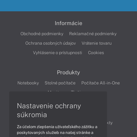
Informácie
Obchodné podmienky
Reklamačné podmienky
Ochrana osobných údajov
Vrátenie tovaru
Vyhlásenie o prístupnosti
Cookies
Produkty
Notebooky
Stolné počítače
Počítače All-in-One
Monitory
Tlačiarne
Nastavenie ochrany
Články
súkromia
Obchodné informácie
Novinky
Produkty
Za účelom zlepšenia užívateľského zážitku a
Technológie
Videá
poskytovaných služieb na našej stránke a