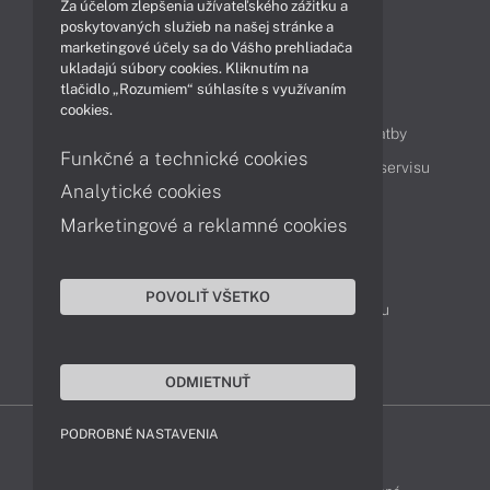
Za účelom zlepšenia užívateľského zážitku a
Technológie
Videá
poskytovaných služieb na našej stránke a
marketingové účely sa do Vášho prehliadača
ukladajú súbory cookies. Kliknutím na
tlačidlo „Rozumiem“ súhlasíte s využívaním
Obsah
cookies.
Ako nakupovať
Možnosti doručenia a platby
Funkčné a technické cookies
Podpora a servis
Servisné služby
Cenník servisu
Analytické cookies
Marketingové a reklamné cookies
Kontakty
043 4224 771
Obchodné oddelenie
POVOLIŤ VŠETKO
Servisné oddelenie
Reklamácia tovaru
TeamViewer (vzdialená podpora)
ODMIETNUŤ
PODROBNÉ NASTAVENIA