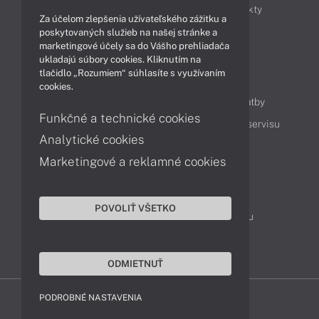
Obchodné informácie
Novinky
Produkty
Za účelom zlepšenia užívateľského zážitku a
Technológie
Videá
poskytovaných služieb na našej stránke a
marketingové účely sa do Vášho prehliadača
ukladajú súbory cookies. Kliknutím na
tlačidlo „Rozumiem“ súhlasíte s využívaním
Obsah
cookies.
Ako nakupovať
Možnosti doručenia a platby
Funkčné a technické cookies
Podpora a servis
Servisné služby
Cenník servisu
Analytické cookies
Marketingové a reklamné cookies
Kontakty
043 4224 771
Obchodné oddelenie
POVOLIŤ VŠETKO
Servisné oddelenie
Reklamácia tovaru
TeamViewer (vzdialená podpora)
ODMIETNUŤ
PODROBNÉ NASTAVENIA