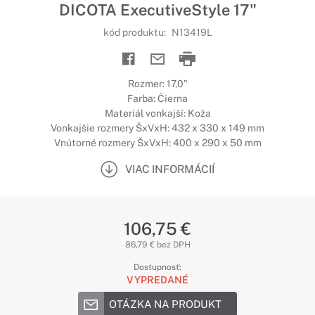
DICOTA ExecutiveStyle 17"
kód produktu:
N13419L
Rozmer: 17,0"
Farba: Čierna
Materiál vonkajší: Koža
Vonkajšie rozmery ŠxVxH: 432 x 330 x 149 mm
Vnútorné rozmery ŠxVxH: 400 x 290 x 50 mm
VIAC INFORMÁCIÍ
106,75 €
86,79 € bez DPH
Dostupnosť:
VYPREDANÉ
OTÁZKA NA PRODUKT