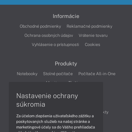
Informácie
Obchodné podmienky
Reklamačné podmienky
Ochrana osobných údajov
Vrátenie tovaru
Vyhlásenie o prístupnosti
Cookies
Produkty
Notebooky
Stolné počítače
Počítače All-in-One
Monitory
Tlačiarne
Nastavenie ochrany
Články
súkromia
Obchodné informácie
Novinky
Produkty
Za účelom zlepšenia užívateľského zážitku a
Technológie
Videá
poskytovaných služieb na našej stránke a
marketingové účely sa do Vášho prehliadača