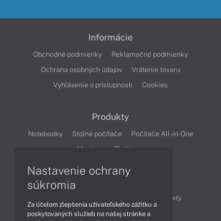
Informácie
Obchodné podmienky
Reklamačné podmienky
Ochrana osobných údajov
Vrátenie tovaru
Vyhlásenie o prístupnosti
Cookies
Produkty
Notebooky
Stolné počítače
Počítače All-in-One
Monitory
Tlačiarne
Nastavenie ochrany
Články
súkromia
Obchodné informácie
Novinky
Produkty
Za účelom zlepšenia užívateľského zážitku a
Technológie
Videá
poskytovaných služieb na našej stránke a