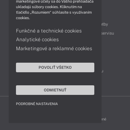
marketingové účely sa do Vášho prehliadača
ukladajú súbory cookies. Kliknutím na
tlačidlo „Rozumiem“ súhlasíte s využívaním
Obsah
cookies.
Ako nakupovať
Možnosti doručenia a platby
Funkčné a technické cookies
Podpora a servis
Servisné služby
Cenník servisu
Analytické cookies
Marketingové a reklamné cookies
Kontakty
043 4224 771
Obchodné oddelenie
POVOLIŤ VŠETKO
Servisné oddelenie
Reklamácia tovaru
TeamViewer (vzdialená podpora)
ODMIETNUŤ
PODROBNÉ NASTAVENIA
HP-SHOP © 2012 - 2026 Všetky práva vyhradené