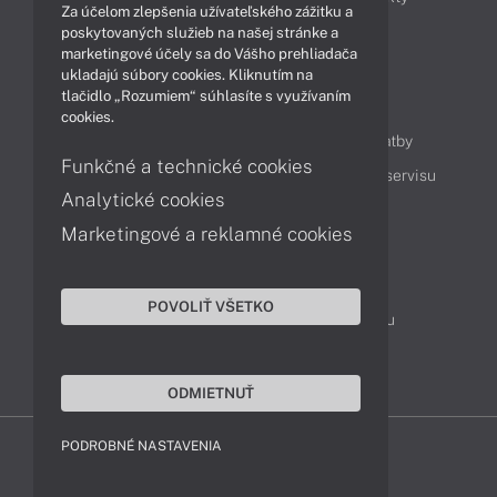
Za účelom zlepšenia užívateľského zážitku a
Technológie
Videá
poskytovaných služieb na našej stránke a
marketingové účely sa do Vášho prehliadača
ukladajú súbory cookies. Kliknutím na
tlačidlo „Rozumiem“ súhlasíte s využívaním
Obsah
cookies.
Ako nakupovať
Možnosti doručenia a platby
Funkčné a technické cookies
Podpora a servis
Servisné služby
Cenník servisu
Analytické cookies
Marketingové a reklamné cookies
Kontakty
043 4224 771
Obchodné oddelenie
POVOLIŤ VŠETKO
Servisné oddelenie
Reklamácia tovaru
TeamViewer (vzdialená podpora)
ODMIETNUŤ
PODROBNÉ NASTAVENIA