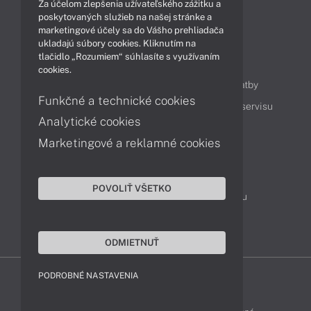
Za účelom zlepšenia užívateľského zážitku a
Technológie
Videá
poskytovaných služieb na našej stránke a
marketingové účely sa do Vášho prehliadača
ukladajú súbory cookies. Kliknutím na
tlačidlo „Rozumiem“ súhlasíte s využívaním
Obsah
cookies.
Ako nakupovať
Možnosti doručenia a platby
Funkčné a technické cookies
Podpora a servis
Servisné služby
Cenník servisu
Analytické cookies
Marketingové a reklamné cookies
Kontakty
043 4224 771
Obchodné oddelenie
POVOLIŤ VŠETKO
Servisné oddelenie
Reklamácia tovaru
TeamViewer (vzdialená podpora)
ODMIETNUŤ
PODROBNÉ NASTAVENIA