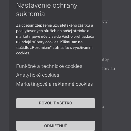
Nastavenie ochrany
Články
súkromia
Obchodné informácie
Novinky
Produkty
Za účelom zlepšenia užívateľského zážitku a
Technológie
Videá
poskytovaných služieb na našej stránke a
marketingové účely sa do Vášho prehliadača
ukladajú súbory cookies. Kliknutím na
tlačidlo „Rozumiem“ súhlasíte s využívaním
Obsah
cookies.
Ako nakupovať
Možnosti doručenia a platby
Funkčné a technické cookies
Podpora a servis
Servisné služby
Cenník servisu
Analytické cookies
Marketingové a reklamné cookies
Kontakty
043 4224 771
Obchodné oddelenie
POVOLIŤ VŠETKO
Servisné oddelenie
Reklamácia tovaru
TeamViewer (vzdialená podpora)
ODMIETNUŤ