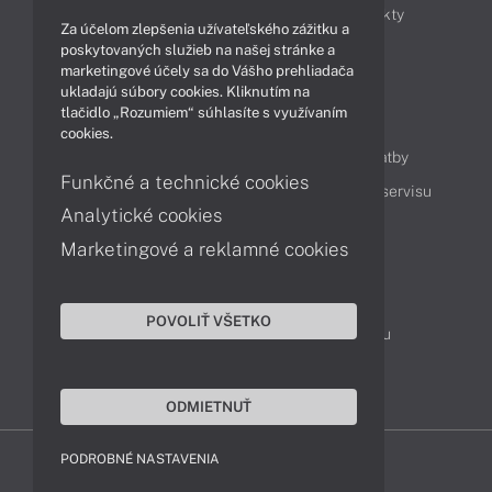
Obchodné informácie
Novinky
Produkty
Za účelom zlepšenia užívateľského zážitku a
Technológie
Videá
poskytovaných služieb na našej stránke a
marketingové účely sa do Vášho prehliadača
ukladajú súbory cookies. Kliknutím na
tlačidlo „Rozumiem“ súhlasíte s využívaním
Obsah
cookies.
Ako nakupovať
Možnosti doručenia a platby
Funkčné a technické cookies
Podpora a servis
Servisné služby
Cenník servisu
Analytické cookies
Marketingové a reklamné cookies
Kontakty
043 4224 771
Obchodné oddelenie
POVOLIŤ VŠETKO
Servisné oddelenie
Reklamácia tovaru
TeamViewer (vzdialená podpora)
ODMIETNUŤ
PODROBNÉ NASTAVENIA