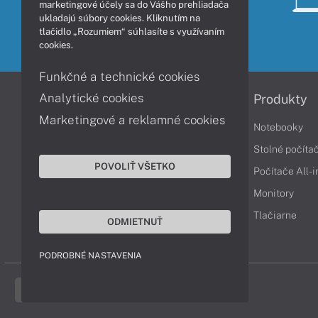
marketingové účely sa do Vášho prehliadača
ukladajú súbory cookies. Kliknutím na
tlačidlo „Rozumiem“ súhlasíte s využívaním
cookies.
Funkčné a technické cookies
Analytické cookies
Informácie
Produkty
Marketingové a reklamné cookies
Obchodné podmienky
Notebooky
Reklamačné podmienky
Stolné počíta
POVOLIŤ VŠETKO
Ochrana osobných údajov
Počítače All-
Vrátenie tovaru
Monitory
Vyhlásenie o prístupnosti
Tlačiarne
ODMIETNUŤ
Cookies
PODROBNÉ NASTAVENIA