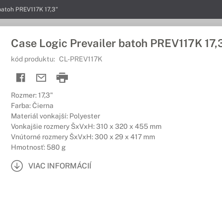
batoh PREV117K 17,3"
Case Logic Prevailer batoh PREV117K 17,
kód produktu:
CL-PREV117K
Rozmer: 17,3"
Farba: Čierna
Materiál vonkajší: Polyester
Vonkajšie rozmery ŠxVxH: 310 x 320 x 455 mm
Vnútorné rozmery ŠxVxH: 300 x 29 x 417 mm
Hmotnosť: 580 g
VIAC INFORMÁCIÍ