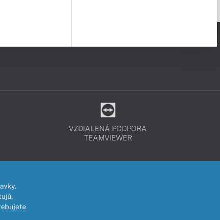
VZDIALENÁ PODPORA
TEAMVIEWER
avky.
ujú,
rebujete