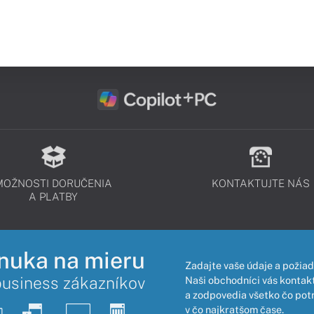
MOŽNOSTI DORUČENIA
KONTAKTUJTE NÁS
A PLATBY
nuka na mieru
Zadajte vaše údaje a požiad
business zákazníkov
Naši obchodníci vás kontakt
a zodpovedia všetko čo pot
v čo najkratšom čase.