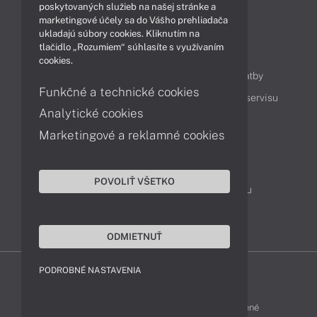
Technológie
Videá
poskytovaných služieb na našej stránke a
marketingové účely sa do Vášho prehliadača
ukladajú súbory cookies. Kliknutím na
tlačidlo „Rozumiem“ súhlasíte s využívaním
Obsah
cookies.
Ako nakupovať
Možnosti doručenia a platby
Funkčné a technické cookies
Podpora a servis
Servisné služby
Cenník servisu
Analytické cookies
Marketingové a reklamné cookies
Kontakty
043 4224 771
Obchodné oddelenie
POVOLIŤ VŠETKO
Servisné oddelenie
Reklamácia tovaru
TeamViewer (vzdialená podpora)
ODMIETNUŤ
PODROBNÉ NASTAVENIA
HP-SHOP © 2012 - 2026 Všetky práva vyhradené