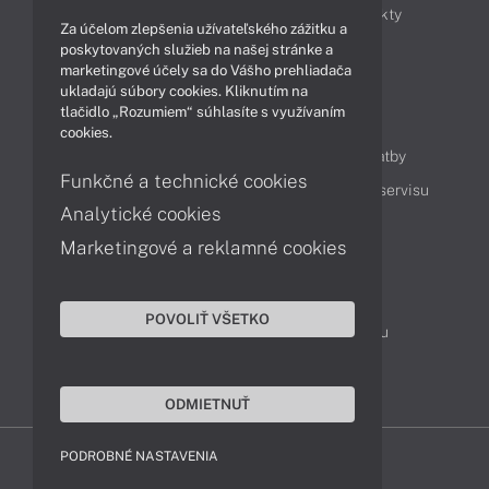
Obchodné informácie
Novinky
Produkty
Za účelom zlepšenia užívateľského zážitku a
Technológie
Videá
poskytovaných služieb na našej stránke a
marketingové účely sa do Vášho prehliadača
ukladajú súbory cookies. Kliknutím na
tlačidlo „Rozumiem“ súhlasíte s využívaním
Obsah
cookies.
Ako nakupovať
Možnosti doručenia a platby
Funkčné a technické cookies
Podpora a servis
Servisné služby
Cenník servisu
Analytické cookies
Marketingové a reklamné cookies
Kontakty
043 4224 771
Obchodné oddelenie
POVOLIŤ VŠETKO
Servisné oddelenie
Reklamácia tovaru
TeamViewer (vzdialená podpora)
ODMIETNUŤ
PODROBNÉ NASTAVENIA