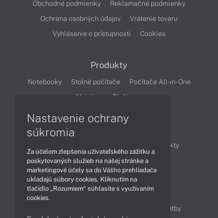
Obchodné podmienky
Reklamačné podmienky
Ochrana osobných údajov
Vrátenie tovaru
Vyhlásenie o prístupnosti
Cookies
Produkty
Notebooky
Stolné počítače
Počítače All-in-One
Monitory
Tlačiarne
Nastavenie ochrany
Články
súkromia
Obchodné informácie
Novinky
Produkty
Za účelom zlepšenia užívateľského zážitku a
Technológie
Videá
poskytovaných služieb na našej stránke a
marketingové účely sa do Vášho prehliadača
ukladajú súbory cookies. Kliknutím na
tlačidlo „Rozumiem“ súhlasíte s využívaním
Obsah
cookies.
Ako nakupovať
Možnosti doručenia a platby