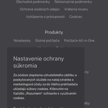
Obchodné podmienky
Reklamačné podmienky
Ochrana osobných údajov
Vrátenie tovaru
Vyhlásenie o prístupnosti
Cookies
Produkty
Notebooky
Stolné počítače
Počítače All-in-One
Monitory
Tlačiarne
Nastavenie ochrany
Články
súkromia
Obchodné informácie
Novinky
Produkty
Za účelom zlepšenia užívateľského zážitku a
Technológie
Videá
poskytovaných služieb na našej stránke a
marketingové účely sa do Vášho prehliadača
ukladajú súbory cookies. Kliknutím na
tlačidlo „Rozumiem“ súhlasíte s využívaním
Obsah
cookies.
Ako nakupovať
Možnosti doručenia a platby