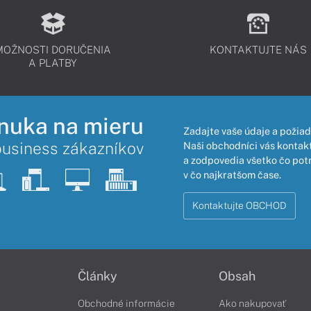
MOŽNOSTI DORUČENIA
KONTAKTUJTE NÁS
A PLATBY
nuka na mieru
Zadajte vaše údaje a požiad
business zákazníkov
Naši obchodníci vás kontakt
a zodpovedia všetko čo pot
v čo najkratšom čase.
Kontaktujte OBCHOD
Články
Obsah
Obchodné informácie
Ako nakupovať