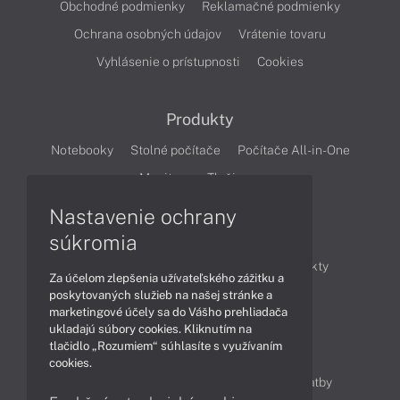
Obchodné podmienky
Reklamačné podmienky
Ochrana osobných údajov
Vrátenie tovaru
Vyhlásenie o prístupnosti
Cookies
Produkty
Notebooky
Stolné počítače
Počítače All-in-One
Monitory
Tlačiarne
Nastavenie ochrany
Články
súkromia
Obchodné informácie
Novinky
Produkty
Za účelom zlepšenia užívateľského zážitku a
Technológie
Videá
poskytovaných služieb na našej stránke a
marketingové účely sa do Vášho prehliadača
ukladajú súbory cookies. Kliknutím na
tlačidlo „Rozumiem“ súhlasíte s využívaním
Obsah
cookies.
Ako nakupovať
Možnosti doručenia a platby