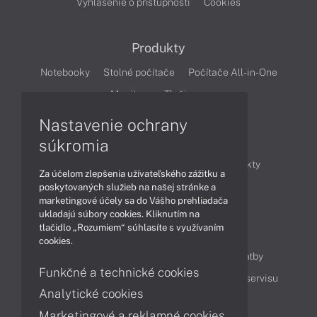
Vyhlásenie o prístupnosti
Cookies
Produkty
Notebooky
Stolné počítače
Počítače All-in-One
Monitory
Tlačiarne
Nastavenie ochrany
Články
súkromia
Obchodné informácie
Novinky
Produkty
Za účelom zlepšenia užívateľského zážitku a
Technológie
Videá
poskytovaných služieb na našej stránke a
marketingové účely sa do Vášho prehliadača
ukladajú súbory cookies. Kliknutím na
tlačidlo „Rozumiem“ súhlasíte s využívaním
Obsah
cookies.
Ako nakupovať
Možnosti doručenia a platby
Funkčné a technické cookies
Podpora a servis
Servisné služby
Cenník servisu
Analytické cookies
Marketingové a reklamné cookies