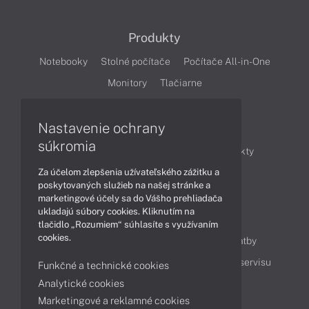
Produkty
Notebooky
Stolné počítače
Počítače All-in-One
Monitory
Tlačiarne
Nastavenie ochrany
Články
súkromia
Obchodné informácie
Novinky
Produkty
Za účelom zlepšenia užívateľského zážitku a
Technológie
Videá
poskytovaných služieb na našej stránke a
marketingové účely sa do Vášho prehliadača
ukladajú súbory cookies. Kliknutím na
Obsah
tlačidlo „Rozumiem“ súhlasíte s využívaním
cookies.
Ako nakupovať
Možnosti doručenia a platby
Podpora a servis
Servisné služby
Cenník servisu
Funkčné a technické cookies
Analytické cookies
Marketingové a reklamné cookies
Kontakty